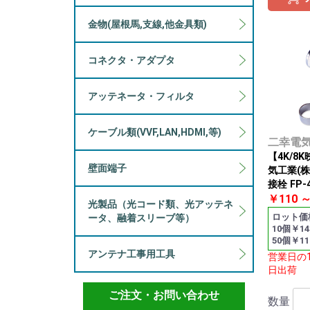
金物(屋根馬,支線,他金具類)
コネクタ・アダプタ
アッテネータ・フィルタ
ケーブル類(VVF,LAN,HDMI,等)
二幸電
【4K/8
壁面端子
気工業(株
接栓 FP-
￥110 
光製品（光コード類、光アッテネ
ロット価
ータ、融着スリーブ等）
10個￥14
50個￥11
アンテナ工事用工具
営業日の
日出荷
ご注文・お問い合わせ
数量