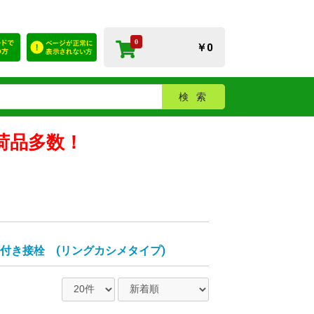
0
￥0
検索
荷品多数！
付き接栓 (リングカシメタイプ)