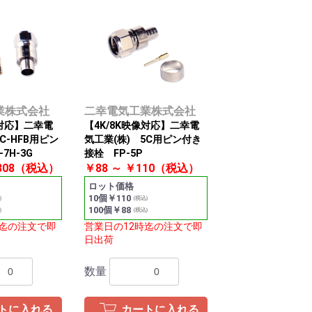
業株式会社
二幸電気工業株式会社
像対応】二幸電
【4K/8K映像対応】二幸電
C-HFB用ピン
気工業(株) 5C用ピン付き
7H-3G
接栓 FP-5P
￥308（税込）
￥88 ～ ￥110（税込）
ロット価格
10個￥110
)
(税込)
100個￥88
)
(税込)
時迄の注文で即
営業日の12時迄の注文で即
日出荷
数量
トに入れる
カートに入れる