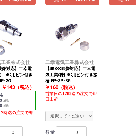
気工業株式会社
二幸電気工業株式会社
K映像対応】二幸電
【4K/8K映像対応】二幸電
) 4C用ピン付き
気工業(株) 3C用ピン付き接
4P-3G
栓 FP-3P-3G
～ ￥143（税込）
￥160（税込）
営業日の12時迄の注文で即
格
日出荷
3
(税込)
0
(税込)
お買い物を続ける
カートへ進む
12時迄の注文で即
数量