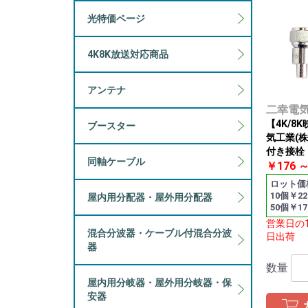
光特価ページ
4K8K放送対応商品
アンテナ
二幸電
【4K/8
ブースター
気工業(株
付き接栓 
同軸ケーブル
￥176 
ロット価
10個￥22
屋内用分配器・屋外用分配器
50個￥17
営業日の
混合分波器・ケーブル付混合分波
日出荷
器
数量
屋内用分岐器・屋外用分岐器・保
安器