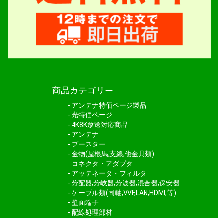
商品カテゴリー
アンテナ特価ページ製品
光特価ページ
4K8K放送対応商品
アンテナ
ブースター
金物(屋根馬,支線,他金具類)
コネクタ・アダプタ
アッテネータ・フィルタ
分配器,分岐器,分波器,混合器,保安器
ケーブル類(同軸,VVF,LAN,HDMI,等)
壁面端子
配線処理部材