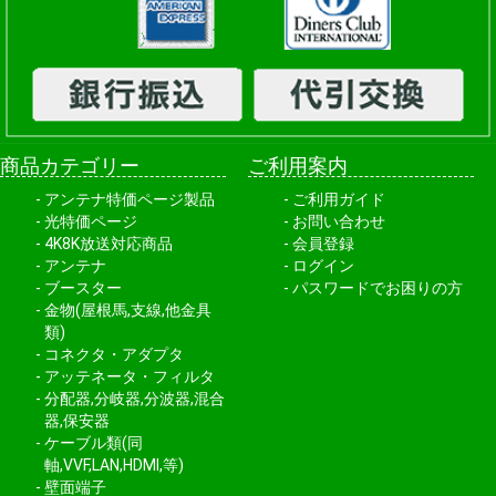
商品カテゴリー
ご利用案内
アンテナ特価ページ製品
ご利用ガイド
光特価ページ
お問い合わせ
4K8K放送対応商品
会員登録
アンテナ
ログイン
ブースター
パスワードでお困りの方
金物(屋根馬,支線,他金具
類)
コネクタ・アダプタ
アッテネータ・フィルタ
分配器,分岐器,分波器,混合
器,保安器
ケーブル類(同
軸,VVF,LAN,HDMI,等)
壁面端子