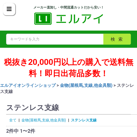
メーカー直卸し・中間流通カットだから安い！
検索
税抜き20,000円以上の購入で送料無
料！即日出荷品多数！
エルアイオンラインショップ
>
金物(屋根馬,支線,他金具類)
> ステンレ
ス支線
ステンレス支線
全て
|
金物(屋根馬,支線,他金具類)
|
ステンレス支線
2件中 1〜2件