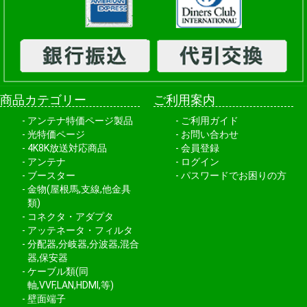
商品カテゴリー
ご利用案内
アンテナ特価ページ製品
ご利用ガイド
光特価ページ
お問い合わせ
4K8K放送対応商品
会員登録
アンテナ
ログイン
ブースター
パスワードでお困りの方
金物(屋根馬,支線,他金具
類)
コネクタ・アダプタ
アッテネータ・フィルタ
分配器,分岐器,分波器,混合
器,保安器
ケーブル類(同
軸,VVF,LAN,HDMI,等)
壁面端子