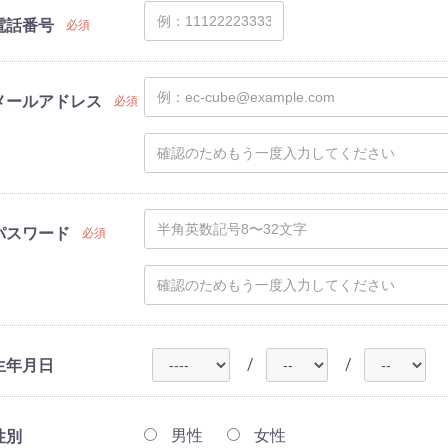
電話番号
必須
メールアドレス
必須
パスワード
必須
/
/
生年月日
男性
女性
性別