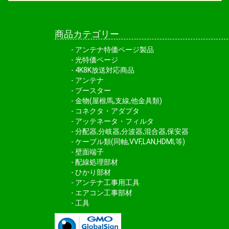
商品カテゴリー
アンテナ特価ページ製品
光特価ページ
4K8K放送対応商品
アンテナ
ブースター
金物(屋根馬,支線,他金具類)
コネクタ・アダプタ
アッテネータ・フィルタ
分配器,分岐器,分波器,混合器,保安器
ケーブル類(同軸,VVF,LAN,HDMI,等)
壁面端子
配線処理部材
ひかり部材
アンテナ工事用工具
エアコン工事部材
工具