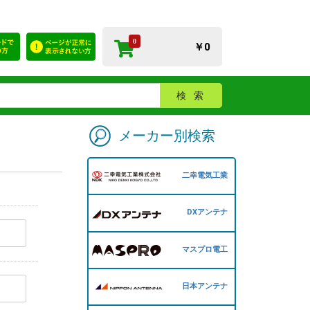
0
￥0
検索
メーカー別検索
二幸電気工業
DXアンテナ
マスプロ電工
日本アンテナ