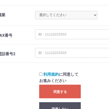
職業
FAX番号
電話番号2
利用規約
に同意して
お進みください
同意する