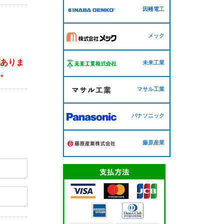
因幡電工
メック
がありま
未来工業
い。
マサル工業
パナソニック
藤原産業