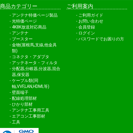
商品カテゴリー
ご利用案内
アンテナ特価ページ製品
ご利用ガイド
光特価ページ
お問い合わせ
4K8K放送対応商品
会員登録
アンテナ
ログイン
ブースター
パスワードでお困りの方
金物(屋根馬,支線,他金具
類)
コネクタ・アダプタ
アッテネータ・フィルタ
分配器,分岐器,分波器,混合
器,保安器
ケーブル類(同
軸,VVF,LAN,HDMI,等)
壁面端子
配線処理部材
ひかり部材
アンテナ工事用工具
エアコン工事部材
工具