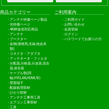
商品カテゴリー
ご利用案内
アンテナ特価ページ製品
ご利用ガイド
光特価ページ
お問い合わせ
4K8K放送対応商品
会員登録
アンテナ
ログイン
ブースター
パスワードでお困りの方
金物(屋根馬,支線,他金具
類)
コネクタ・アダプタ
アッテネータ・フィルタ
分配器,分岐器,分波器,混合
器,保安器
ケーブル類(同
軸,VVF,LAN,HDMI,等)
壁面端子
配線処理部材
ひかり部材
アンテナ工事用工具
エアコン工事部材
工具