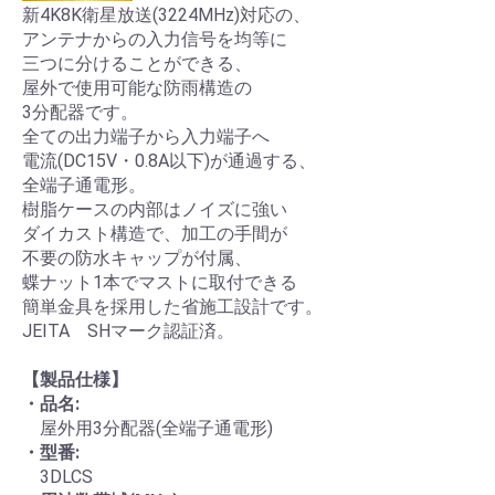
新4K8K衛星放送(3224MHz)対応の、
アンテナからの入力信号を均等に
三つに分けることができる、
屋外で使用可能な防雨構造の
3分配器です。
全ての出力端子から入力端子へ
電流(DC15V・0.8A以下)が通過する、
全端子通電形。
樹脂ケースの内部はノイズに強い
ダイカスト構造で、加工の手間が
不要の防水キャップが付属、
蝶ナット1本でマストに取付できる
簡単金具を採用した省施工設計です。
JEITA SHマーク認証済。
【製品仕様】
・品名:
屋外用3分配器(全端子通電形)
・型番:
3DLCS