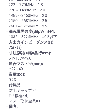
222～770MHz 1.8
770～1489MHz 2.0
1489～2150MHz 2.0
2150～2681MHz 2.5
2681～3224MHz 2.5
・漏洩電界強度(dBμV/m)※1:
1032～3224MHz 40.2以下
お買い物を続ける
カートへ進む
・入出力インピーダンス(Ω):
75(F形)
・寸法(高さ×幅×奥行mm):
51×137×49.6
・適合マスト径(mm):
φ22~49
・質量(kg):
0.23
・付属品:
防水キャップ×4、
F-5接栓×4、
マスト取付金具×1
・備考: