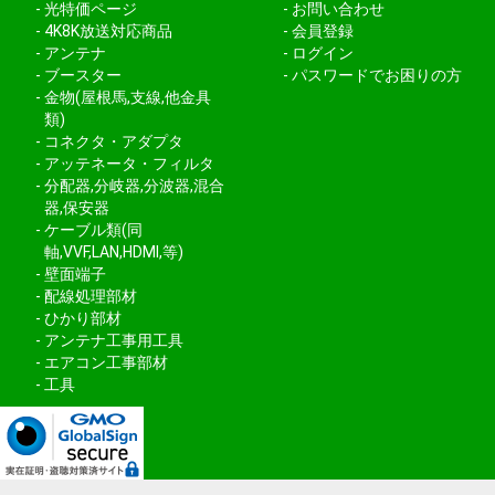
光特価ページ
お問い合わせ
4K8K放送対応商品
会員登録
アンテナ
ログイン
ブースター
パスワードでお困りの方
金物(屋根馬,支線,他金具
類)
コネクタ・アダプタ
アッテネータ・フィルタ
分配器,分岐器,分波器,混合
器,保安器
ケーブル類(同
軸,VVF,LAN,HDMI,等)
壁面端子
配線処理部材
ひかり部材
アンテナ工事用工具
エアコン工事部材
工具